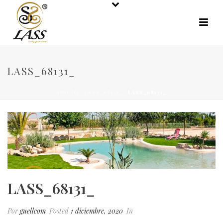
LASS_68131_
INICIO
/
LASS_68131_
/ LASS_68131_
LASS_68131_
Por
guellcom
Posted
1 diciembre, 2020
In