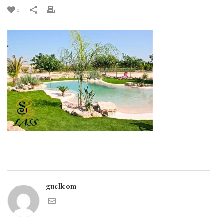
0
guellcom