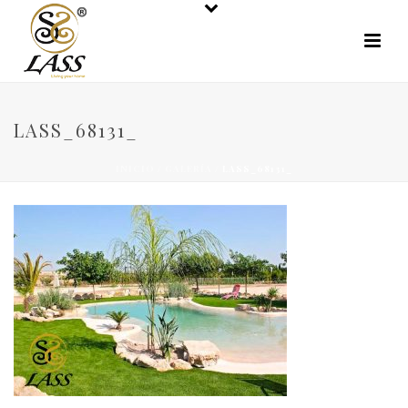
LASS_68131_
INICIO
/
GALERÍA
/ LASS_68131_