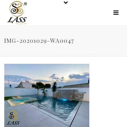
IMG-20201029-WA0047
INICIO
/
GALERÍA
/ IMG-20201029-WA0047