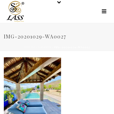
IMG-20201029-WA0027
INICIO
/
GALERÍA
/ IMG-20201029-WA0027