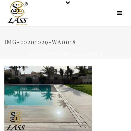
IMG-20201029-WA0018
INICIO
/
GALERÍA
/ IMG-20201029-WA0018