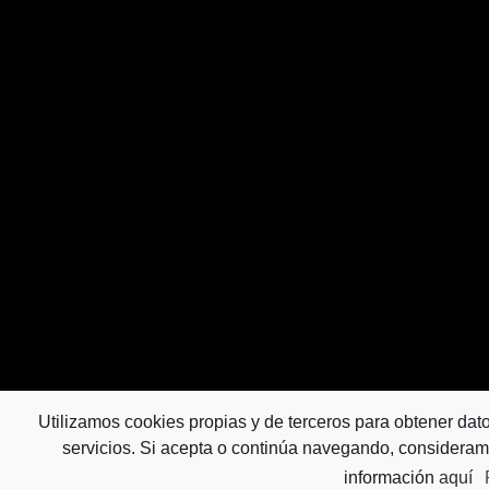
Utilizamos cookies propias y de terceros para obtener dat
servicios. Si acepta o continúa navegando, considera
© 2018 Piscinas Lass /
Diseño Web | Guellcom
información
aquí